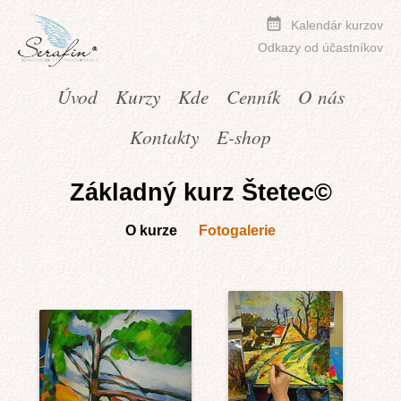
Kalendár kurzov
Odkazy od účastníkov
Úvod
Kurzy
Kde
Cenník
O nás
Kontakty
E-shop
Základný kurz Štetec©
O kurze
Fotogalerie