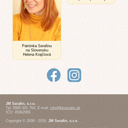
Patrónka Serafinu
na Slovensku
Helena Krajčiová
JM Serafin, s.r.o.
Tel: 0905 501 764, E-mail:
info@kkserafin.sk
IČO: 45962995
Copyright © 2008 - 2026,
JM Serafin, s.r.o.