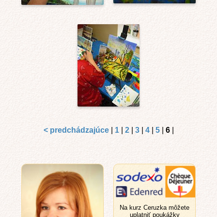
< predchádzajúce
|
1
|
2
|
3
|
4
|
5
|
6
|
Na kurz Ceruzka môžete
uplatniť poukážky