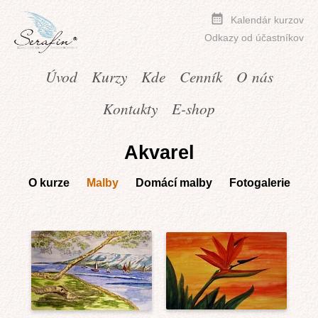
Kalendár kurzov
Odkazy od účastníkov
Úvod
Kurzy
Kde
Cenník
O nás
Kontakty
E-shop
Akvarel
O kurze
Malby
Domácí malby
Fotogalerie