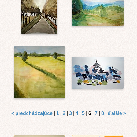
< predchádzajúce
|
1
|
2
|
3
|
4
|
5
|
6
|
7
|
8
|
ďalšie >