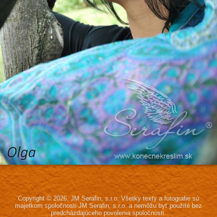
Copyright © 2026, JM Serafin, s.r.o.
Všetky texty a fotografie sú
majetkom spoločnosti JM Serafin, s.r.o.
a nemôžu byť použité bez
predcházdajúceho povolenia spoločnosti.