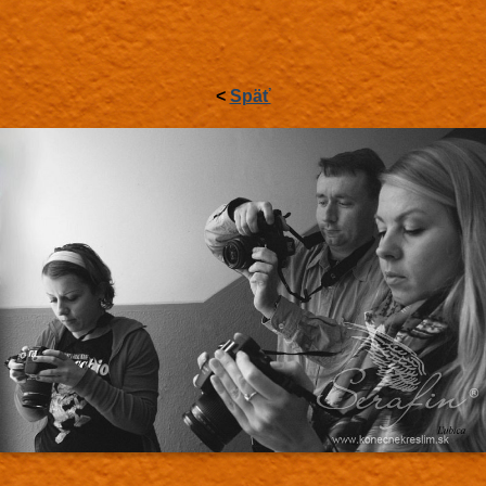
<
Späť