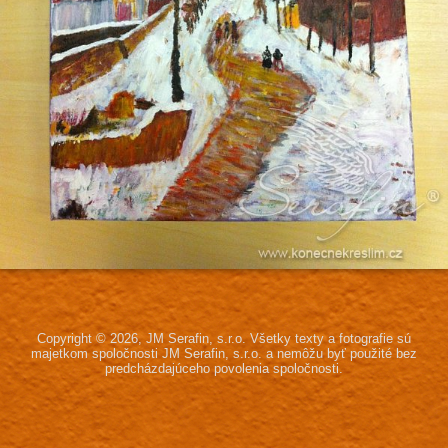
Copyright © 2026, JM Serafin, s.r.o.
Všetky texty a fotografie sú
majetkom spoločnosti JM Serafin, s.r.o.
a nemôžu byť použité bez
predcházdajúceho povolenia spoločnosti.