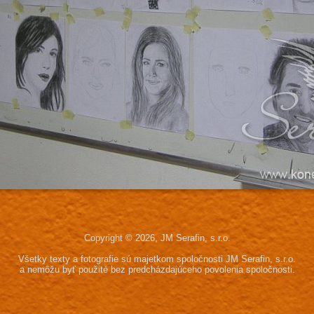
Copyright © 2026, JM Serafin, s.r.o.
Všetky texty a fotografie sú majetkom spoločnosti JM Serafin, s.r.o.
a nemôžu byť použité bez predcházdajúceho povolenia spoločnosti.