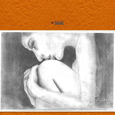
<
Späť