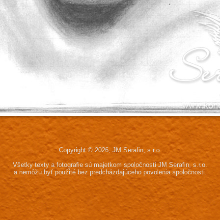
Copyright © 2026, JM Serafin, s.r.o.
Všetky texty a fotografie sú majetkom spoločnosti JM Serafin, s.r.o.
a nemôžu byť použité bez predcházdajúceho povolenia spoločnosti.