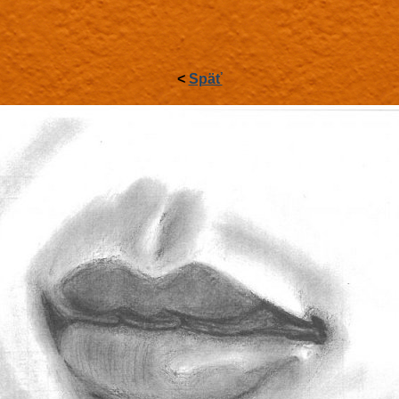
<
Späť