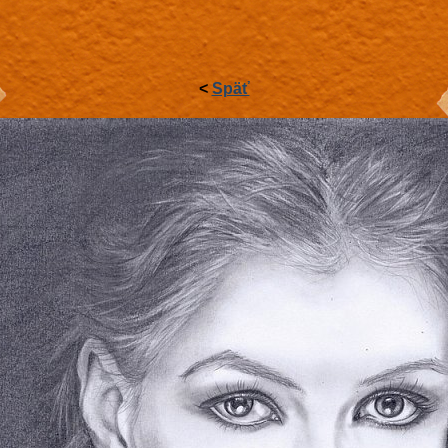
<
Späť