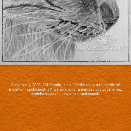
Copyright © 2026, JM Serafin, s.r.o.
Všetky texty a fotografie sú
majetkom spoločnosti JM Serafin, s.r.o.
a nemôžu byť použité bez
predcházdajúceho povolenia spoločnosti.