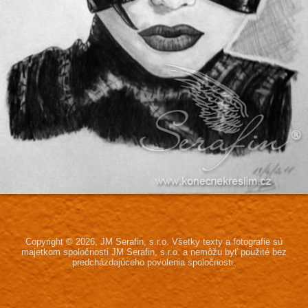
Copyright © 2026, JM Serafin, s.r.o.
Všetky texty a fotografie sú
majetkom spoločnosti JM Serafin, s.r.o.
a nemôžu byť použité bez
predcházdajúceho povolenia spoločnosti.