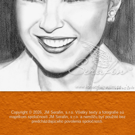
Copyright © 2026, JM Serafin, s.r.o.
Všetky texty a fotografie sú
majetkom spoločnosti JM Serafin, s.r.o.
a nemôžu byť použité bez
predcházdajúceho povolenia spoločnosti.