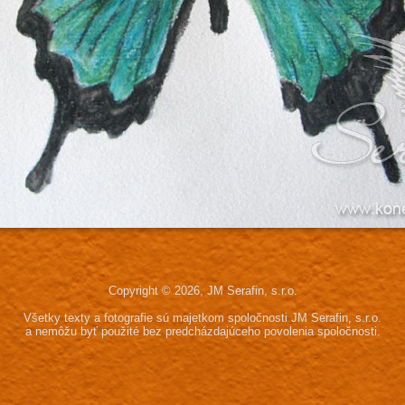
Copyright © 2026, JM Serafin, s.r.o.
Všetky texty a fotografie sú majetkom spoločnosti JM Serafin, s.r.o.
a nemôžu byť použité bez predcházdajúceho povolenia spoločnosti.