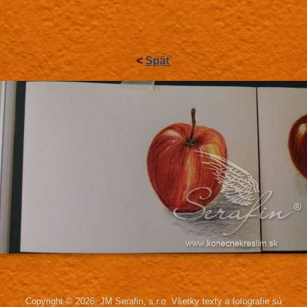
<
Späť
Copyright © 2026, JM Serafin, s.r.o.
Všetky texty a fotografie sú